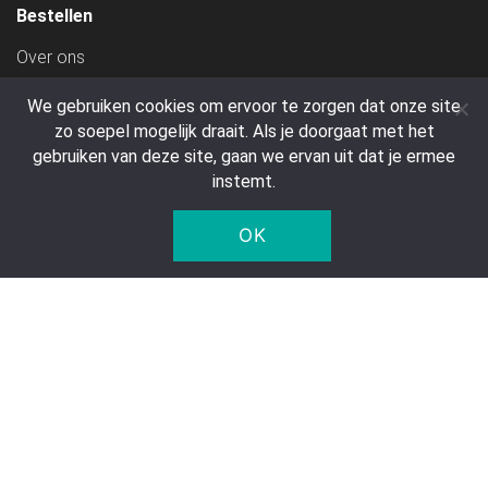
Bestellen
Over ons
Account aanmaken
We gebruiken cookies om ervoor te zorgen dat onze site
Betalen
zo soepel mogelijk draait. Als je doorgaat met het
gebruiken van deze site, gaan we ervan uit dat je ermee
Verzendkosten
instemt.
Algemene Voorwaarden
Transport
OK
Klantenservice
Contact
Veelgestelde vragen
Retourneren & Annuleren
Privacy verklaring
Statiegeld