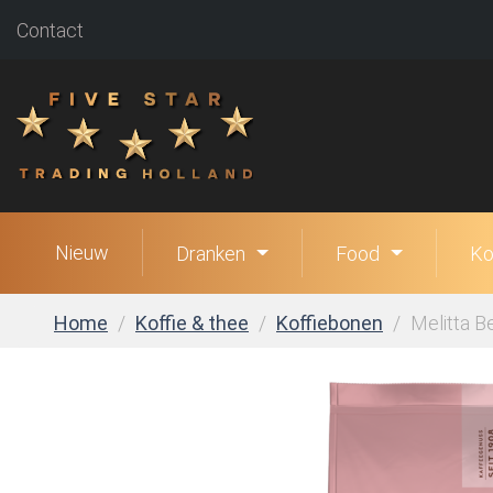
Contact
Nieuw
Dranken
Food
Ko
Home
Koffie & thee
Koffiebonen
Melitta B