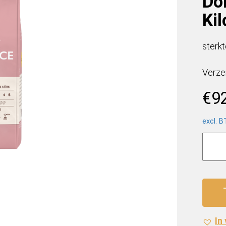
Do
Kil
sterkt
Verze
€
9
excl. 
Melitt
Bella
Crem
Crem
Dolce
koffi
(8
In
x