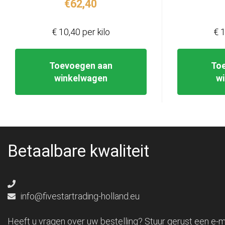
€
62,40
€ 10,40 per kilo
€ 1
Toevoegen aan
To
winkelwagen
w
Betaalbare kwaliteit
info@fivestartrading-holland.eu
Heeft u vragen over uw bestelling? Stuur gerust een e-ma