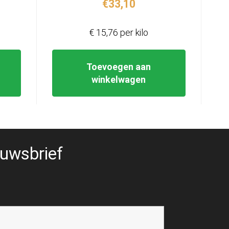
€
33,10
€ 15,76 per kilo
Toevoegen aan
winkelwagen
uwsbrief