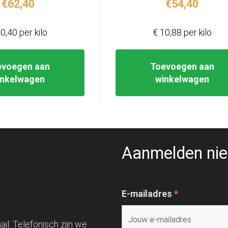
€
62,40
€
54,40
0,40 per kilo
€ 10,88 per kilo
evoegen aan
Toevoegen aan
inkelwagen
winkelwagen
Aanmelden nie
E-mailadres
*
il. Telefonisch zijn we