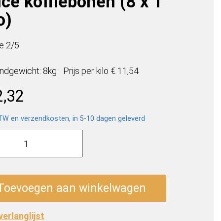
lce koffiebonen (8 x 1
o)
e 2/5
ndgewicht: 8kg
Prijs per
kilo
€ 11,54
2,32
BTW en verzendkosten, in 5-10 dagen geleverd
a
a
a
Toevoegen aan winkelwagen
ebonen
 verlanglijst