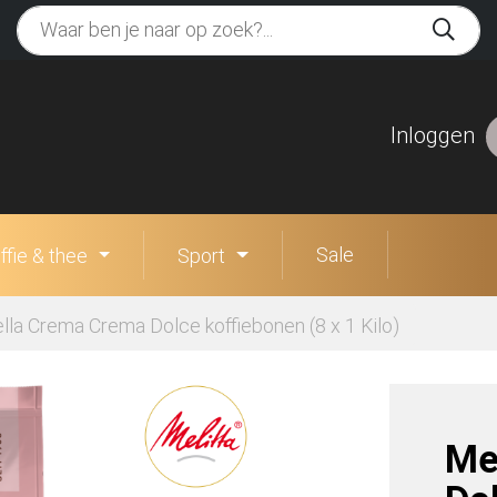
Inloggen
Sale
ffie & thee
Sport
ella Crema Crema Dolce koffiebonen (8 x 1 Kilo)
Me