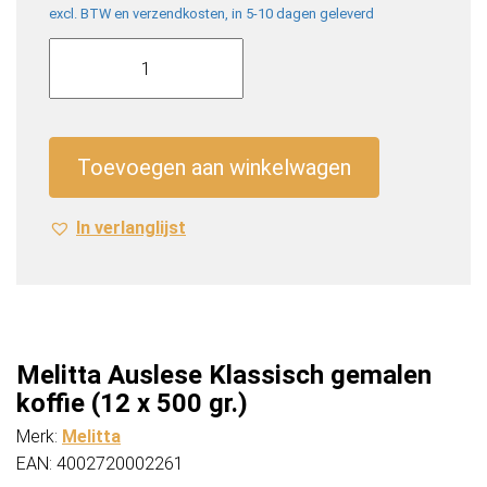
excl. BTW en verzendkosten, in 5-10 dagen geleverd
Melitta
Auslese
Klassisch
gemalen
koffie
Toevoegen aan winkelwagen
(12
x
In verlanglijst
500
gr.)
aantal
Melitta Auslese Klassisch gemalen
koffie (12 x 500 gr.)
Merk:
Melitta
EAN: 4002720002261