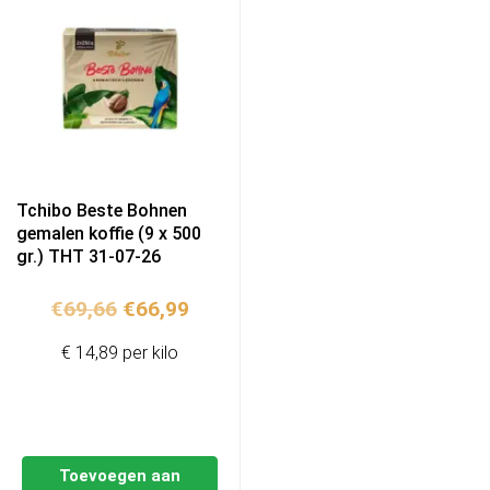
Tchibo Beste Bohnen
gemalen koffie (9 x 500
gr.) THT 31-07-26
Oorspronkelijke
Huidige
€
69,66
€
66,99
prijs
prijs
€ 14,89 per kilo
was:
is:
€69,66.
€66,99.
Toevoegen aan