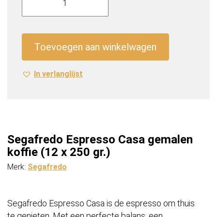
Espresso
Casa
gemalen
koffie
Toevoegen aan winkelwagen
(12
x
In verlanglijst
250
gr.)
aantal
Segafredo Espresso Casa gemalen
koffie (12 x 250 gr.)
Merk:
Segafredo
Segafredo Espresso Casa is de espresso om thuis
te genieten. Met een perfecte balans, een