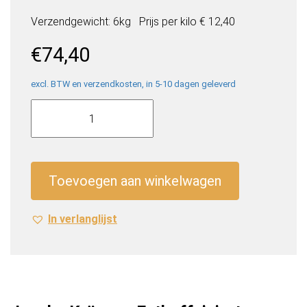
Verzendgewicht: 6kg
Prijs per
kilo
€ 12,40
€
74,40
excl. BTW en verzendkosten, in 5-10 dagen geleverd
Jacobs
Krönung
Entkoffeiniert
gemalen
koffie
Toevoegen aan winkelwagen
(12
x
In verlanglijst
500
gr.)
aantal