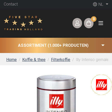
Contact
NL
0
ASSORTIMENT (1.000+ PRODUCTEN)
Home
Koffie & thee
Filterkoffie
Illy Intenso gemalen 