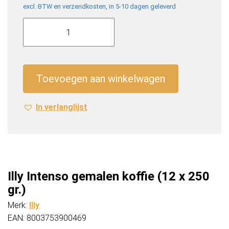
excl. BTW en verzendkosten, in 5-10 dagen geleverd
Illy
Intenso
gemalen
koffie
(12
Toevoegen aan winkelwagen
x
250
In verlanglijst
gr.)
aantal
Illy Intenso gemalen koffie (12 x 250
gr.)
Merk:
Illy
EAN: 8003753900469