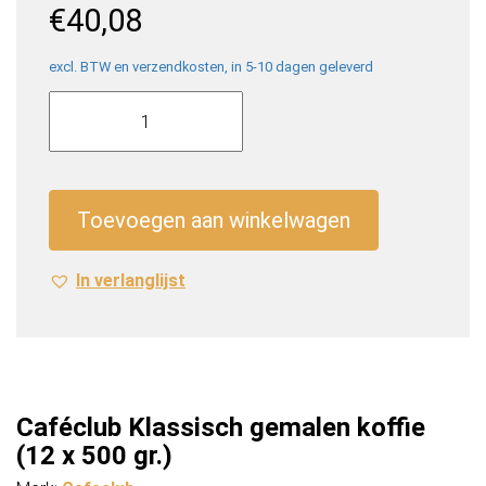
€
40,08
excl. BTW en verzendkosten, in 5-10 dagen geleverd
Caféclub
Klassisch
gemalen
koffie
(12
Toevoegen aan winkelwagen
x
500
In verlanglijst
gr.)
aantal
Caféclub Klassisch gemalen koffie
(12 x 500 gr.)