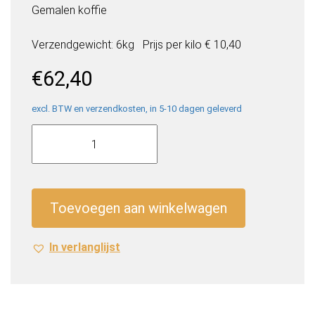
Gemalen koffie
Verzendgewicht: 6kg
Prijs per
kilo
€ 10,40
€
62,40
excl. BTW en verzendkosten, in 5-10 dagen geleverd
Melitta
Barista
Gemalen
Koffie
(12
Toevoegen aan winkelwagen
x
500g)
In verlanglijst
aantal