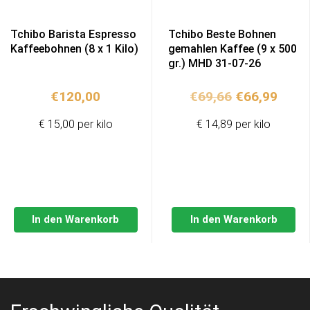
Tchibo Barista Espresso
Tchibo Beste Bohnen
Kaffeebohnen (8 x 1 Kilo)
gemahlen Kaffee (9 x 500
gr.) MHD 31-07-26
Ursprünglic
Aktue
€
120,00
€
69,66
€
66,99
Preis
Preis
€ 15,00 per kilo
€ 14,89 per kilo
war:
ist:
€69,66
€66,9
In den Warenkorb
In den Warenkorb