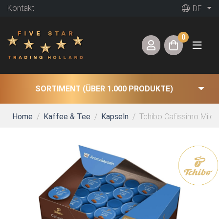
Kontakt
DE
0
SORTIMENT (ÜBER 1.000 PRODUKTE)
Home
Kaffee & Tee
Kapseln
Tchibo Cafissimo Mild 