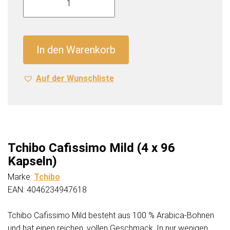
Cafissimo
Mild
(4
x
In den Warenkorb
96
Kapseln)
Auf der Wunschliste
Menge
Tchibo Cafissimo Mild (4 x 96
Kapseln)
Marke:
Tchibo
EAN: 4046234947618
Tchibo Cafissimo Mild besteht aus 100 % Arabica-Bohnen
und hat einen reichen, vollen Geschmack. In nur wenigen