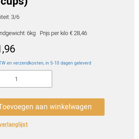
 cups)
iteit: 3/6
ndgewicht: 6kg
Prijs per
kilo
€ 28,46
1,96
BTW en verzendkosten, in 5-10 dagen geleverd
o
simo
Toevoegen aan winkelwagen
 verlanglijst