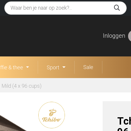
Inloggen
Sale
ffie & thee
Sport
 Mild (4 x 96 cups)
Tc