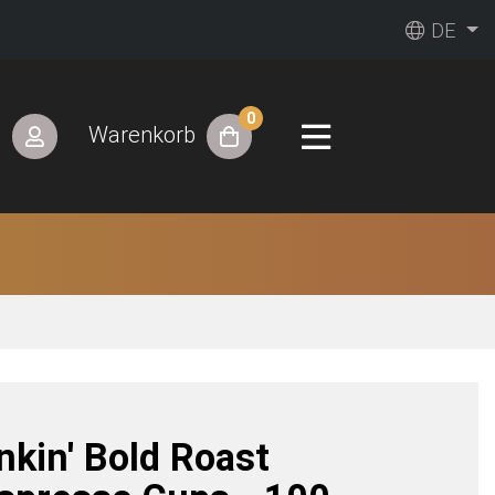
DE
0
n
Warenkorb
nkin' Bold Roast