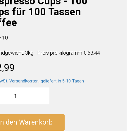
spresso Cups - 100
ps für 100 Tassen
ffee
e 10
ndgewicht: 3kg
Preis pro
kilogramm
€ 63,44
2,99
wSt. Versandkosten, geliefert in 5-10 Tagen
'
esso
In den Warenkorb