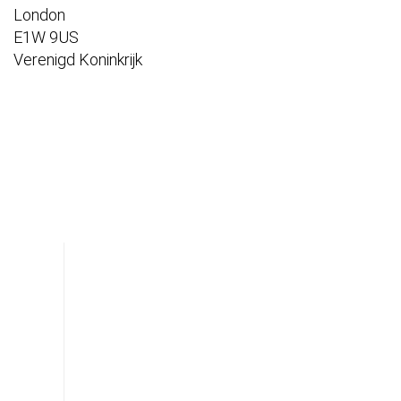
London
E1W 9US
Verenigd Koninkrijk