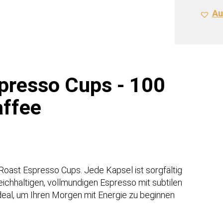
100
Au
Cups
für
100
Tasse
Kaffe
Meng
presso Cups - 100
affee
Roast Espresso Cups. Jede Kapsel ist sorgfältig
eichhaltigen, vollmundigen Espresso mit subtilen
eal, um Ihren Morgen mit Energie zu beginnen