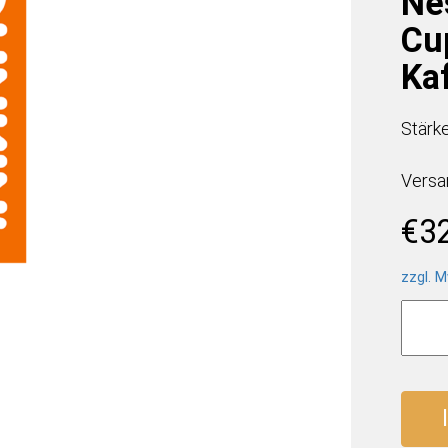
Ne
Cu
Ka
Stärk
Versa
€
3
zzgl. M
Dunkin
Bold
Roast
Nespr
Cups
-