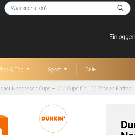
Einlogge
Sale
ffee & Tee
Sport
 Roast Nespresso Cups – 100 Cups für 100 Tassen Kaffee
Du