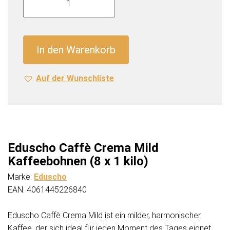
Caffè
Crema
Mild
Kaffeebohnen
In den Warenkorb
(8
x
Auf der Wunschliste
1
kilo)
Menge
Eduscho Caffè Crema Mild
Kaffeebohnen (8 x 1 kilo)
Marke:
Eduscho
EAN: 4061445226840
Eduscho Caffè Crema Mild ist ein milder, harmonischer
Kaffee, der sich ideal für jeden Moment des Tages eignet.