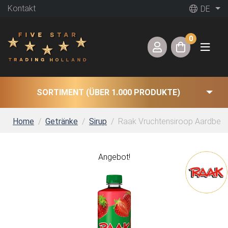
Kontakt
DE
0
SORTIMENT (ÜBER 1.000 PRODUKTE)
Home
Getränke
Sirup
Raak Vruchtensiroop Aardbeien 
Angebot!