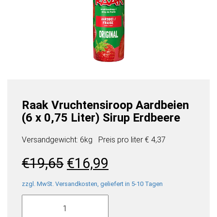
Raak Vruchtensiroop Aardbeien
(6 x 0,75 Liter) Sirup Erdbeere
Versandgewicht: 6kg
Preis pro
liter
€ 4,37
Ursprünglicher
Aktueller
€
19,65
€
16,99
Preis
Preis
war:
ist:
zzgl. MwSt. Versandkosten, geliefert in 5-10 Tagen
Raak
€19,65
€16,99.
Vruchtensiroop