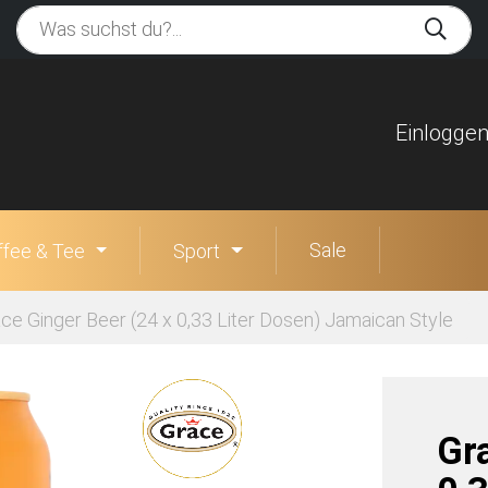
Einlogge
Sale
ffee & Tee
Sport
ce Ginger Beer (24 x 0,33 Liter Dosen) Jamaican Style
Gr