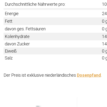
Durchschnittliche Nährwerte pro:
10
Energie
24
Fett
0 
davon ges. Fettsäuren
0 
Kolenhydrate
14
davon Zucker
14
Eiweiß
0 
Salz
0 
Der Preis ist exklusive niederländisches
Dosenpfand
.