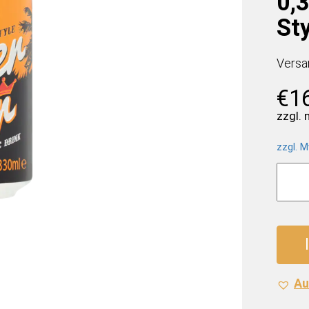
0,
St
Versa
€
1
zzgl.
zzgl. M
Grace
Ginge
Beer
(24
x
0,33
Liter
Au
Dosen
Jamai