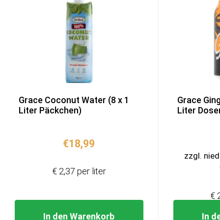
Grace Coconut Water (8 x 1
Grace Ging
Liter Päckchen)
Liter Dose
€
18,99
zzgl. nie
€ 2,37 per liter
€ 
In den Warenkorb
In d