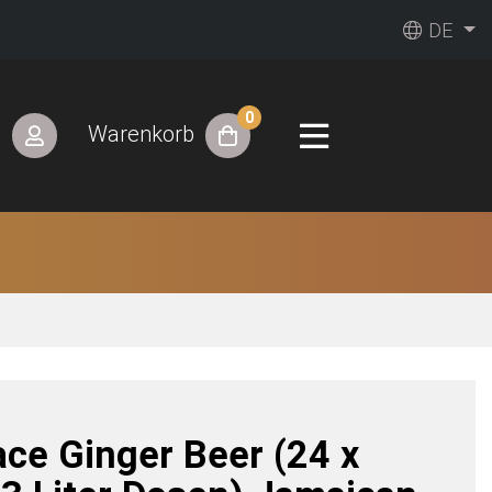
DE
0
n
Warenkorb
ace Ginger Beer (24 x