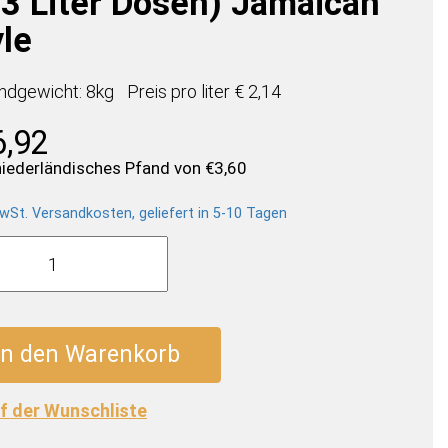
33 Liter Dosen) Jamaican
yle
ndgewicht: 8kg
Preis pro
liter
€ 2,14
6,92
 niederländisches Pfand von
€
3,60
wSt. Versandkosten, geliefert in 5-10 Tagen
r
In den Warenkorb
f der Wunschliste
)
can