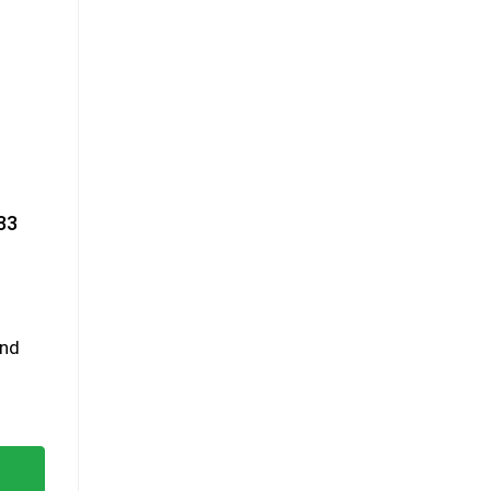
33
and