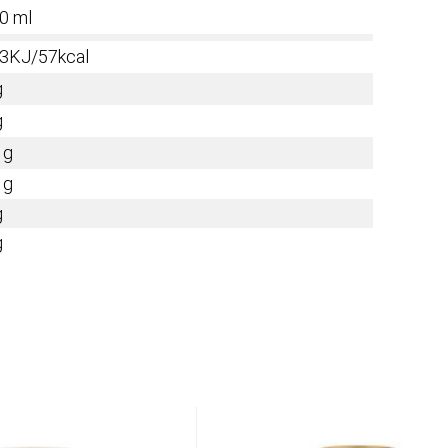
0 ml
3KJ/57kcal
g
g
 g
 g
g
g