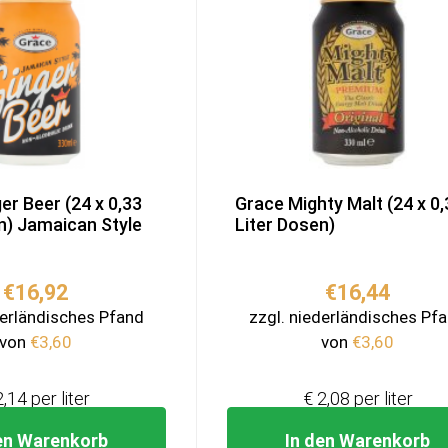
er Beer (24 x 0,33
Grace Mighty Malt (24 x 0,
n) Jamaican Style
Liter Dosen)
€
16,92
€
16,44
derländisches Pfand
zzgl. niederländisches Pf
von
€
3,60
von
€
3,60
2,14 per liter
€ 2,08 per liter
en Warenkorb
In den Warenkorb