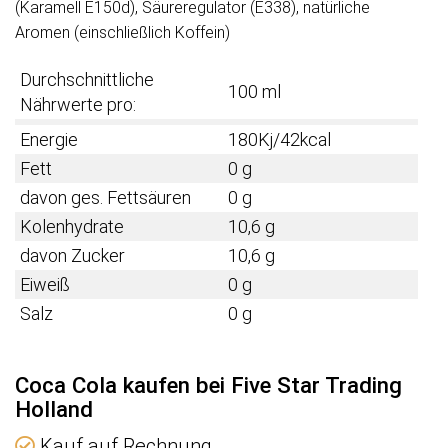
(Karamell E150d), Säureregulator (E338), natürliche
Aromen (einschließlich Koffein)
Durchschnittliche
100 ml
Nährwerte pro:
Energie
180Kj/42kcal
Fett
0 g
davon ges. Fettsäuren
0 g
Kolenhydrate
10,6 g
davon Zucker
10,6 g
Eiweiß
0 g
Salz
0 g
Coca Cola kaufen bei Five Star Trading
Holland
Kauf auf Rechnung