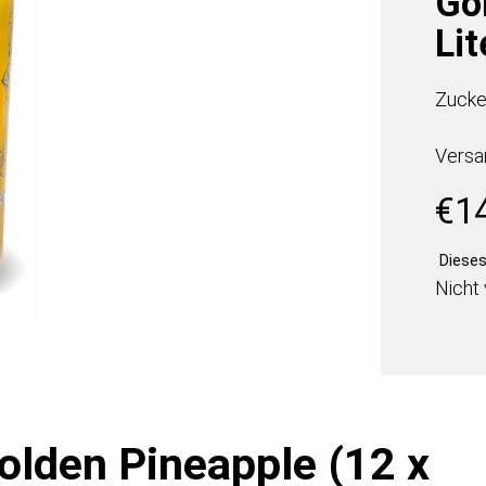
Go
Li
Zucke
Versa
€
1
Dieses 
Nicht 
olden Pineapple (12 x