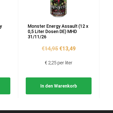
y
Monster Energy Assault (12 x
0,5 Liter Dosen DE) MHD
31/11/26
licher
tueller
Ursprünglicher
Aktueller
€
14,95
€
13,49
eis
Preis
Preis
:
war:
ist:
€ 2,25 per liter
9,99.
€14,95
€13,49.
In den Warenkorb