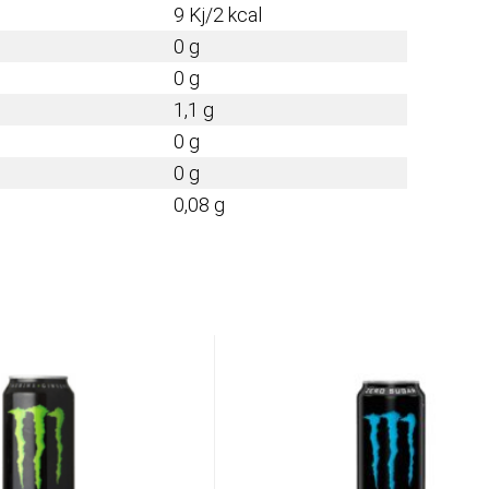
9 Kj/2 kcal
0 g
0 g
1,1 g
0 g
0 g
0,08 g