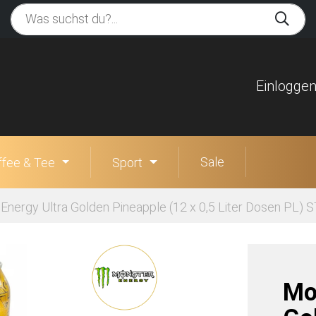
Einlogge
Sale
ffee & Tee
Sport
Energy Ultra Golden Pineapple (12 x 0,5 Liter Dosen PL) 
Mo