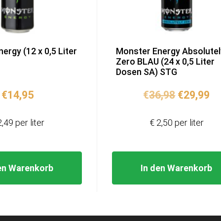
ergy (12 x 0,5 Liter
Monster Energy Absolutel
Zero BLAU (24 x 0,5 Liter
Dosen SA) STG
Ursprüng
Ak
€
14,95
€
36,98
€
29,99
Preis
Pr
war:
ist
2,49 per liter
€ 2,50 per liter
€36,98
€2
en Warenkorb
In den Warenkorb