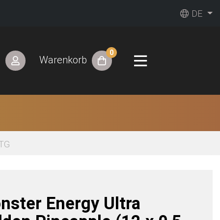
DE
0
n
Warenkorb
STG
nster Energy Ultra