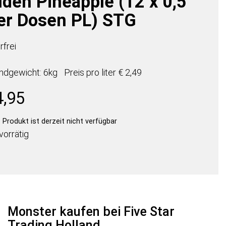
lden Pineapple (12 x 0,5
ter Dosen PL) STG
rfrei
ndgewicht: 6kg
Preis pro
liter
€ 2,49
4,95
Produkt ist derzeit nicht verfügbar
vorrätig
Monster kaufen bei Five Star
Trading Holland