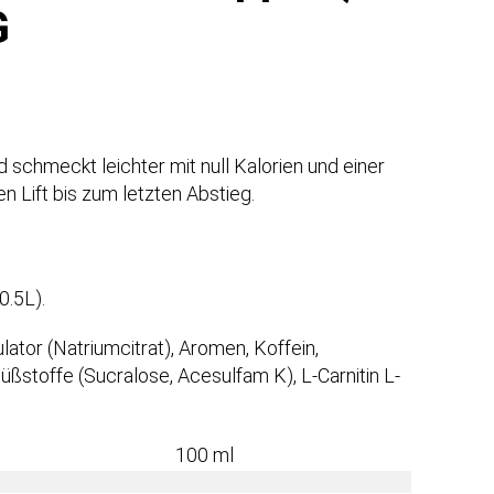
G
 schmeckt leichter mit null Kalorien und einer
 Lift bis zum letzten Abstieg.
0.5L).
lator (Natriumcitrat), Aromen, Koffein,
ßstoffe (Sucralose, Acesulfam K), L-Carnitin L-
100 ml