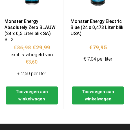
Monster Energy
Monster Energy Electric
Absolutely Zero BLAUW
Blue (24 x 0,473 Liter blik
(24 x 0,5 Liter blik SA)
USA)
STG
Oorspronkelijke
Huidige
€
36,98
€
29,99
€
79,95
prijs
prijs
excl. statiegeld van
€ 7,04 per liter
was:
is:
€
3,60
€36,98.
€29,99.
€ 2,50 per liter
Toevoegen aan
Toevoegen aan
winkelwagen
winkelwagen