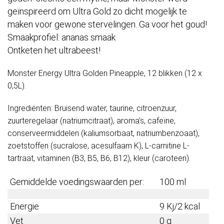
geïnspireerd om Ultra Gold zo dicht mogelijk te
maken voor gewone stervelingen.
Ga voor het goud!
Smaakprofiel: ananas smaak
Ontketen het ultrabeest!
Monster Energy Ultra Golden Pineapple, 12 blikken (12 x
0,5L).
Ingrediënten: Bruisend water, taurine, citroenzuur,
zuurteregelaar (natriumcitraat), aroma’s, cafeïne,
conserveermiddelen (kaliumsorbaat, natriumbenzoaat),
zoetstoffen (sucralose, acesulfaam K), L-carnitine L-
tartraat, vitaminen (B3, B5, B6, B12), kleur (caroteen).
Gemiddelde voedingswaarden per:
100 ml
Energie
9 Kj/2 kcal
Vet
0 g