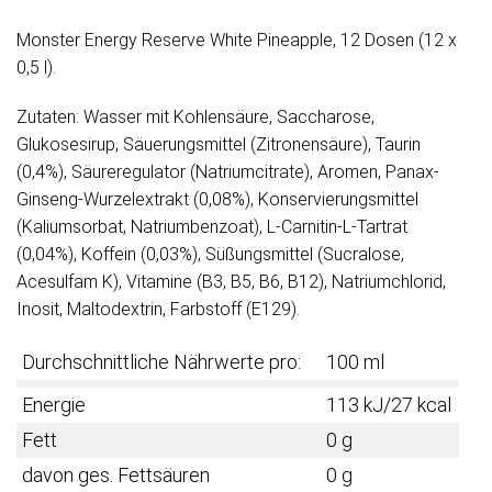
Monster Energy Reserve White Pineapple, 12 Dosen (12 x
0,5 l).
Zutaten: Wasser mit Kohlensäure, Saccharose,
Glukosesirup, Säuerungsmittel (Zitronensäure), Taurin
(0,4%), Säureregulator (Natriumcitrate), Aromen, Panax-
Ginseng-Wurzelextrakt (0,08%), Konservierungsmittel
(Kaliumsorbat, Natriumbenzoat), L-Carnitin-L-Tartrat
(0,04%), Koffein (0,03%), Süßungsmittel (Sucralose,
Acesulfam K), Vitamine (B3, B5, B6, B12), Natriumchlorid,
Inosit, Maltodextrin, Farbstoff (E129).
Durchschnittliche Nährwerte pro:
100 ml
Energie
113 kJ/27 kcal
Fett
0 g
davon ges. Fettsäuren
0 g