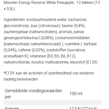
Monster Energy Reserve White Pineapple, 12 blikken (12
x 0,5L).
Ingrediënten: koolzuurhoudend water, sacharose,
glucosestroop, zuur (citroenzuur), taurine (0,4%),
zuurteregelaar (natriumcitraten), aroma’s, panax
ginsengwortelextract (0,08%), conserveermiddelen
(kaliumsorbaat, natriumbenzoaat), L-carnitine L-tartraat
(0,04%), cafeïne (0,03%), zoetstoffen (sucralose,
acesulfaam K), vitaminen (B3, B5, B6, B12),
natriumchloride, inositol, maltodextrine, kleurstof (E129).
*E129: kan de activiteit of oplettendheid van kinderen
nadelig beïnvloeden.
Gemiddelde voedingswaarden
100 ml
per:
Energie
113 Kj/27 kcal