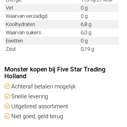
Vet
0 g
Waarvan verzadigd
0 g
Koolhydraten
6,8 g
Waarvan suikers
6,0 g
Eiwitten
0 g
Zout
0,19 g
Monster kopen bij Five Star Trading
Holland
Achteraf betalen mogelijk
Snelle levering
Uitgebreid assortiment
Niet goed, geld terug