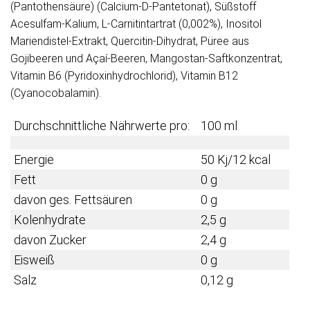
(Pantothensäure) (Calcium-D-Pantetonat), Süßstoff
Acesulfam-Kalium, L-Carnitintartrat (0,002%), Inositol
Mariendistel-Extrakt, Quercitin-Dihydrat, Püree aus
Gojibeeren und Açaí-Beeren, Mangostan-Saftkonzentrat,
Vitamin B6 (Pyridoxinhydrochlorid), Vitamin B12
(Cyanocobalamin).
Durchschnittliche Nährwerte pro:
100 ml
Energie
50 Kj/12 kcal
Fett
0 g
davon ges. Fettsäuren
0 g
Kolenhydrate
2,5 g
davon Zucker
2,4 g
Eisweiß
0 g
Salz
0,12 g