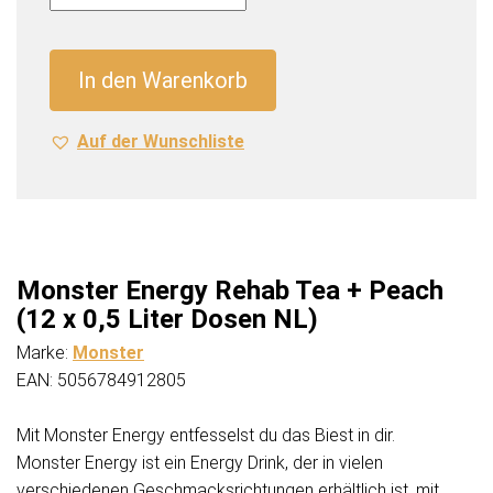
Rehab
Tea
+
In den Warenkorb
Peach
(12
Auf der Wunschliste
x
0,5
Liter
Dosen
NL)
Menge
Monster Energy Rehab Tea + Peach
(12 x 0,5 Liter Dosen NL)
Marke:
Monster
EAN: 5056784912805
Mit Monster Energy entfesselst du das Biest in dir.
Monster Energy ist ein Energy Drink, der in vielen
verschiedenen Geschmacksrichtungen erhältlich ist, mit