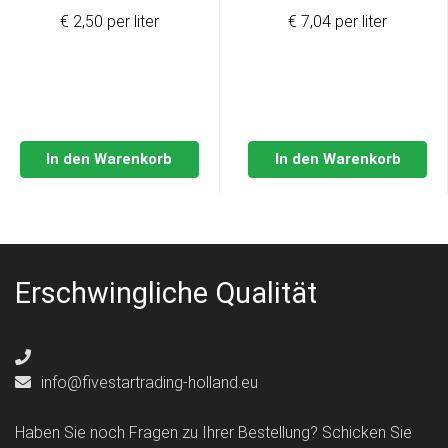
Preis
Preis
€ 2,50 per liter
€ 7,04 per liter
war:
ist:
€36,98
€29,99.
In den Warenkorb
In den Warenkorb
Erschwingliche Qualität
info@fivestartrading-holland.eu
Haben Sie noch Fragen zu Ihrer Bestellung? Schicken Sie