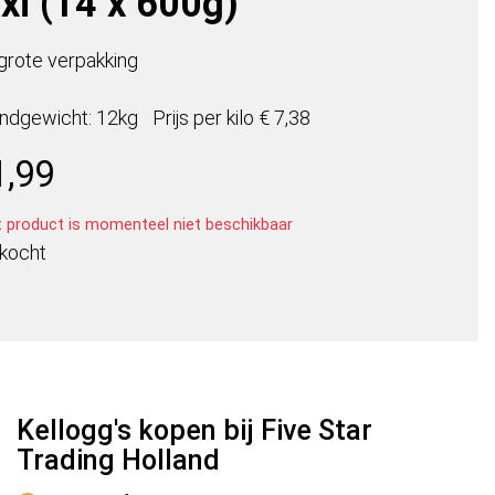
xi (14 x 600g)
grote verpakking
ndgewicht: 12kg
Prijs per
kilo
€ 7,38
1,99
t product is momenteel niet beschikbaar
rkocht
Kellogg's kopen bij Five Star
Trading Holland