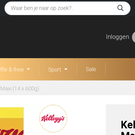
Inloggen
Sale
ffie & thee
Sport
Maxi (14 x 600g)
Ke