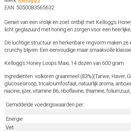
Merk:
Kellogg's
EAN: 5050083565632
Geniet van een vrolijk en zoet ontbijt met Kellogg’s Hon
licht geglazuurd met honing en zorgen voor een heerlijke,
De luchtige structuur en herkenbare ringvorm maken ze ex
crunchy blijven. Een eenvoudige maar smaakvolle klassiek
Kellogg’s Honey Loops Maxi, 14 dozen van 600 gram.
Ingrediënten: volkoren graanmeel (83%)(Tarwe, Haver, Ger
glucosesiroop, tricalciumfosfaat, natuurlijk aroma, antioxi
niacine, ijzer, vitamine B6, riboflavine, thiamine, foliumzuu
Gemiddelde voedingswaarden per:
Energie
Vet