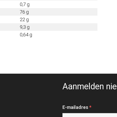
0,7 g
76 g
22 g
9,3 g
0,64 g
Aanmelden nie
E-mailadres
*