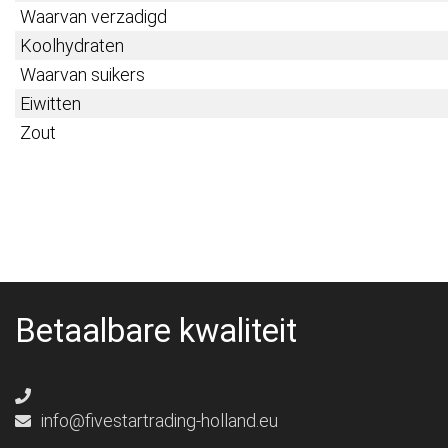
Waarvan verzadigd
Koolhydraten
Waarvan suikers
Eiwitten
Zout
Betaalbare kwaliteit
info@fivestartrading-holland.eu