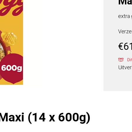
Ma
extra 
Verze
€
6
Di
Uitve
Maxi (14 x 600g)