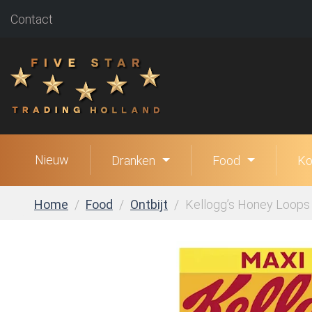
Contact
Nieuw
Dranken
Food
Ko
Home
Food
Ontbijt
Kellogg’s Honey Loops 