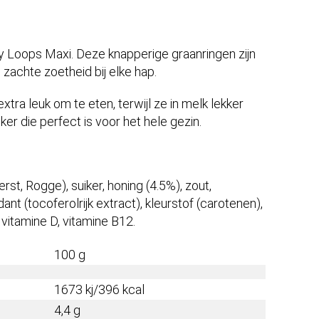
ey Loops Maxi. Deze knapperige graanringen zijn
 zachte zoetheid bij elke hap.
tra leuk om te eten, terwijl ze in melk lekker
er die perfect is voor het hele gezin.
st, Rogge), suiker, honing (4.5%), zout,
dant (tocoferolrijk extract), kleurstof (carotenen),
r, vitamine D, vitamine B12.
100 g
1673 kj/396 kcal
4,4 g