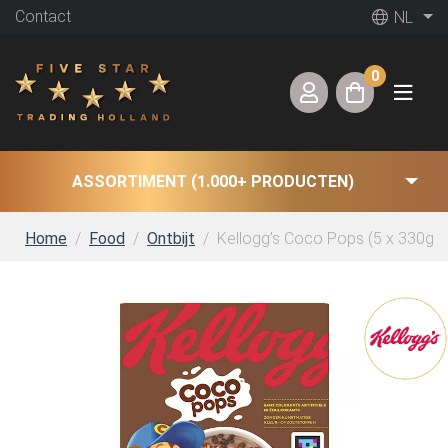
Contact
NL
0
ASSORTIMENT (1.000+ PRODUCTEN)
Home
Food
Ontbijt
Kellogg’s Coco Pops (5 x 330g)