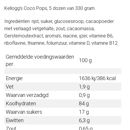
Kellogg’s Coco Pops, 5 dozen van 330 gram.
Ingrediënten: rijst, suiker, glucosesiroop, cacaopoeder
met verlaagd vetgehalte, zout, cacaomassa,
Gerstemoutextract, aroma’s, niacine, ijzer, vitamine B6,
riboflavine, thiamine, foliumzuur, vitamine D, vitamine B12.
Gemiddelde voedingswaarden
100 g
per:
Energie
1636 kj/386 kcal
Vet
1,9 g
Waarvan verzadigd
0,9 g
Koolhydraten
84 g
Waarvan suikers
17 g
Eiwitten
6,3 g
Zout
0,65 g