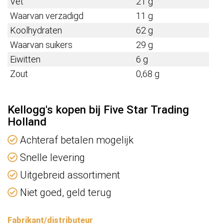
Vet
21 g
Waarvan verzadigd
11 g
Koolhydraten
62 g
Waarvan suikers
29 g
Eiwitten
6 g
Zout
0,68 g
Kellogg's kopen bij Five Star Trading
Holland
Achteraf betalen mogelijk
Snelle levering
Uitgebreid assortiment
Niet goed, geld terug
Fabrikant/distributeur