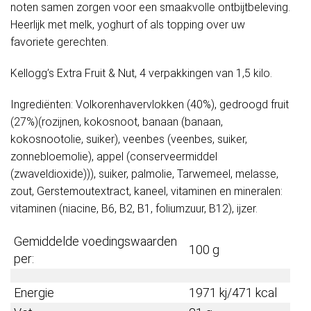
noten samen zorgen voor een smaakvolle ontbijtbeleving.
Heerlijk met melk, yoghurt of als topping over uw
favoriete gerechten.
Kellogg’s Extra Fruit & Nut, 4 verpakkingen van 1,5 kilo.
Ingrediënten: Volkorenhavervlokken (40%), gedroogd fruit
(27%)(rozijnen, kokosnoot, banaan (banaan,
kokosnootolie, suiker), veenbes (veenbes, suiker,
zonnebloemolie), appel (conserveermiddel
(zwaveldioxide))), suiker, palmolie, Tarwemeel, melasse,
zout, Gerstemoutextract, kaneel, vitaminen en mineralen:
vitaminen (niacine, B6, B2, B1, foliumzuur, B12), ijzer.
Gemiddelde voedingswaarden
100 g
per:
Energie
1971 kj/471 kcal