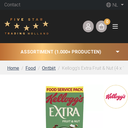
Contact
NL
0
ASSORTIMENT (1.000+ PRODUCTEN)
Home
Food
Ontbijt
Kellogg’s Extra Fruit & Nut (4 x 1,5