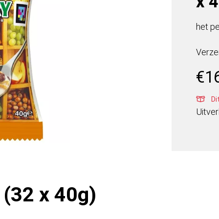
x 
het pe
Verze
€
1
Di
Uitve
 (32 x 40g)