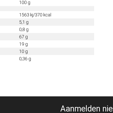
100 g
1563 kj/370 kcal
5,1 g
0,8 g
67 g
19 g
10 g
0,36 g
Aanmelden nie