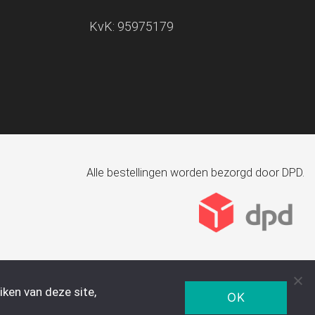
KvK: 95975179
Alle bestellingen worden bezorgd door DPD.
ken van deze site,
OK