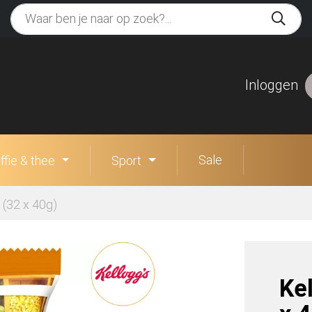
Inloggen
Sale
ffie & thee
Sport
 (32 x 40g)
Ke