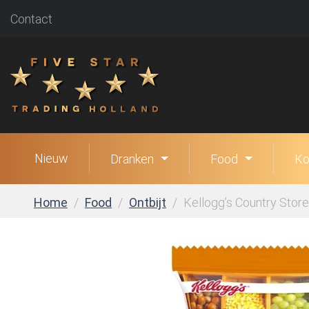
Contact
Nieuw
Dranken
Food
Ko
Home
Food
Ontbijt
Kellogg’s Country Store