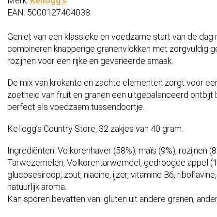
Merk:
Kellogg's
EAN: 5000127404038
Geniet van een klassieke en voedzame start van de dag 
combineren knapperige granenvlokken met zorgvuldig ge
rozijnen voor een rijke en gevarieerde smaak.
De mix van krokante en zachte elementen zorgt voor een 
zoetheid van fruit en granen een uitgebalanceerd ontbijt 
perfect als voedzaam tussendoortje.
Kellogg’s Country Store, 32 zakjes van 40 gram.
Ingrediënten: Volkorenhaver (58%), maïs (9%), rozijnen (
Tarwezemelen, Volkorentarwemeel, gedroogde appel (1%
glucosesiroop, zout, niacine, ijzer, vitamine B6, riboflavin
natuurlijk aroma.
Kan sporen bevatten van: gluten uit andere granen, ander