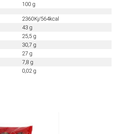
100 g
2360Kj/564kcal
43 g
25,5 g
30,7 g
27 g
7,8 g
0,02 g