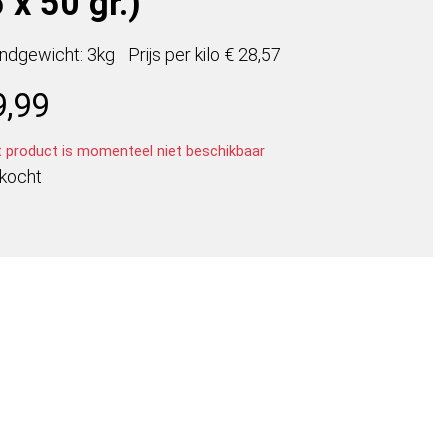
 x 50 gr.)
ndgewicht: 3kg
Prijs per
kilo
€ 28,57
9,99
t product is momenteel niet beschikbaar
rkocht