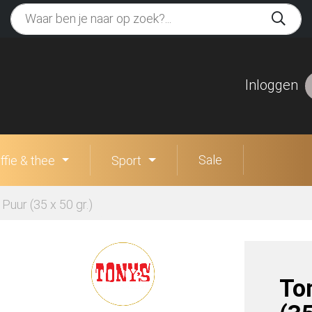
Inloggen
Sale
ffie & thee
Sport
Puur (35 x 50 gr.)
To