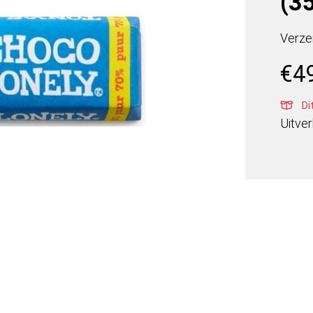
(35
Verze
€
4
Di
Uitve