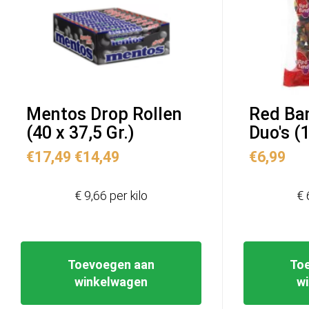
Mentos Drop Rollen
Red Ban
(40 x 37,5 Gr.)
Duo's (
Oorspronkelijke
Huidige
€
17,49
€
14,49
€
6,99
prijs
prijs
was:
is:
€ 9,66 per kilo
€ 
€17,49.
€14,49.
Toevoegen aan
To
winkelwagen
w