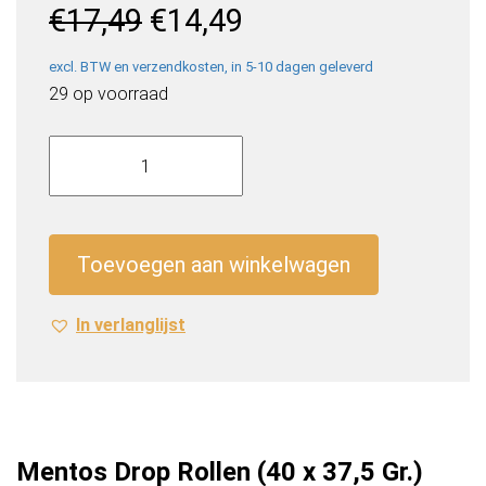
Oorspronkelijke
Huidige
€
17,49
€
14,49
prijs
prijs
was:
is:
excl. BTW en verzendkosten, in 5-10 dagen geleverd
€17,49.
€14,49.
29 op voorraad
Mentos
Drop
Rollen
(40
x
Toevoegen aan winkelwagen
37,5
Gr.)
In verlanglijst
aantal
Mentos Drop Rollen (40 x 37,5 Gr.)