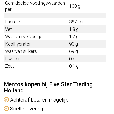
Gemiddelde voedingswaarden
100 g
per:
Energie
387 kcal
Vet
1,8 g
Waarvan verzadigd
1,7 g
Koolhydraten
93 g
Waarvan suikers
69 g
Eiwitten
0 g
Zout
0,1 g
Mentos kopen bij Five Star Trading
Holland
Achteraf betalen mogelijk
Snelle levering