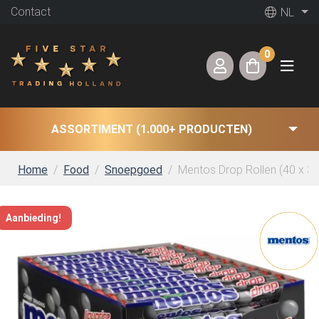
Contact
NL
0
ASSORTIMENT (1.000+ PRODUCTEN)
Home
Food
Snoepgoed
Mentos Drop Rollen (40 x 37,
Aanbieding!