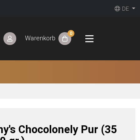
DE
0
n
Warenkorb
ny's Chocolonely Pur (35