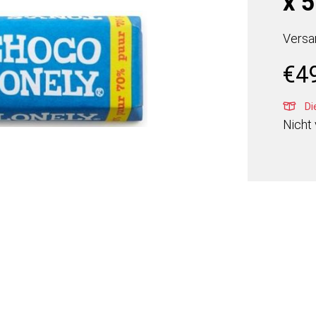
x 5
Versa
€
4
Die
Nicht 