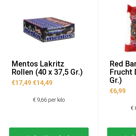
Mentos Lakritz
Red Ban
Rollen (40 x 37,5 Gr.)
Frucht 
Gr.)
Ursprünglicher
Aktueller
€
17,49
€
14,49
Preis
Preis
€
6,99
war:
ist:
€ 9,66 per kilo
€17,49
€14,49.
€ 