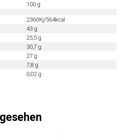
100 g
2360Kj/564kcal
43 g
25,5 g
30,7 g
27 g
7,8 g
0,02 g
ngesehen