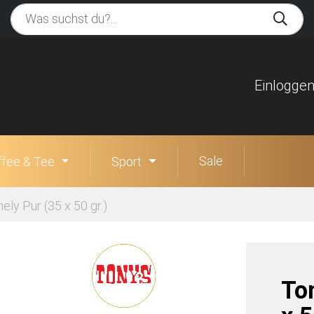
Einlogge
Sale
ffee & Tee
Sport
ely Pur (35 x 50 gr.)
To