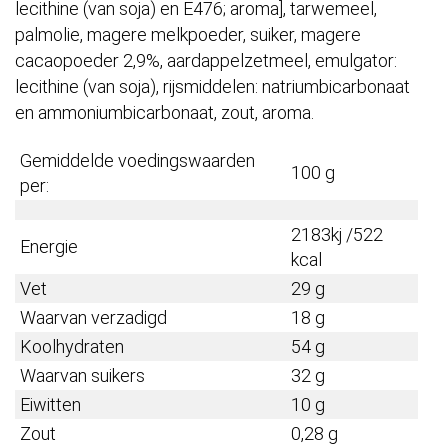
lecithine (van soja) en E476; aroma], tarwemeel,
palmolie, magere melkpoeder, suiker, magere
cacaopoeder 2,9%, aardappelzetmeel, emulgator:
lecithine (van soja), rijsmiddelen: natriumbicarbonaat
en ammoniumbicarbonaat, zout, aroma.
Gemiddelde voedingswaarden
100 g
per:
2183kj /522
Energie
kcal
Vet
29 g
Waarvan verzadigd
18 g
Koolhydraten
54 g
Waarvan suikers
32 g
Eiwitten
10 g
Zout
0,28 g