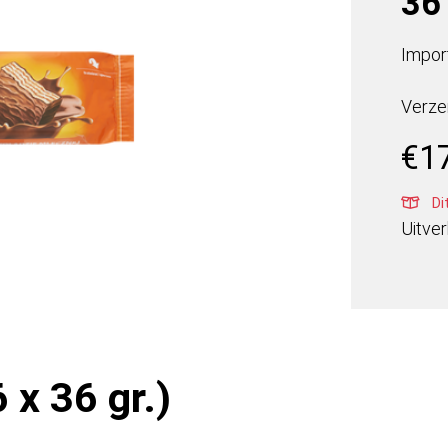
36 
Import
Verze
€
1
Di
Uitve
 x 36 gr.)