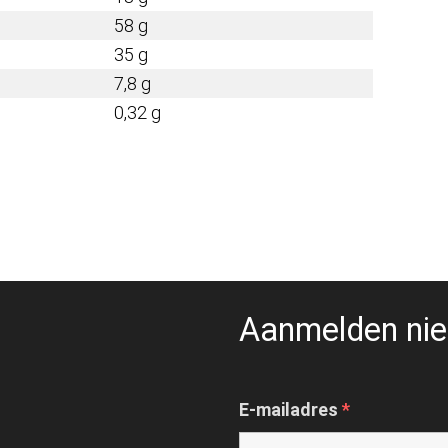
58 g
35 g
7,8 g
0,32 g
Aanmelden nie
E-mailadres
*