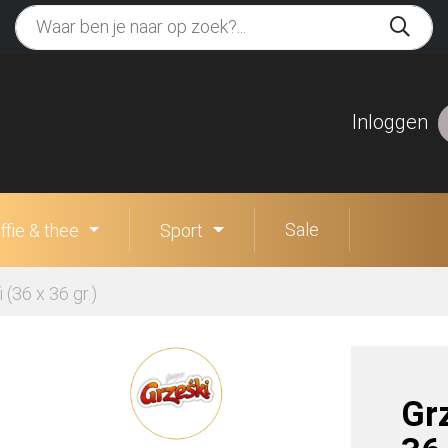
Inloggen
Sale
ffie & thee
Sport
 (36 x 36 gr.)
Grz