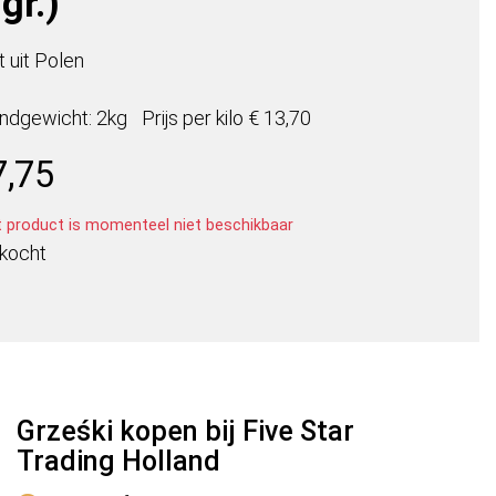
gr.)
 uit Polen
ndgewicht: 2kg
Prijs per
kilo
€ 13,70
7,75
t product is momenteel niet beschikbaar
rkocht
Grześki kopen bij Five Star
Trading Holland