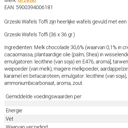
Merk:
Grześki
EAN: 5900394006181
Grzeski Wafels Toffi zijn heerlijke wafels gevuld met 
Grzeski Wafels Toffi (36 x 36 gr.)
Ingrediënten: Melk chocolade 30,6% (waarvan 0,1% in crè
cacaomassa, plantaardige olie (palm, Shea) in wisselend
emulgatoren: lecithine (van soja) en E476, aroma], tarwe
weipoeder (van melk), magere melkpoeder, aardappelze
karamel en betacaroteen, emulgator: lecithine (van soja),
ammoniumbicarbonaat, aroma, zout.
Gemiddelde voedingswaarden per:
Energie
Vet
Waarvan verzadigd