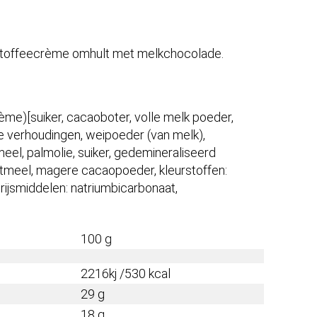
een toffeecrème omhult met melkchocolade.
me)[suiker, cacaoboter, volle melk poeder,
e verhoudingen, weipoeder (van melk),
meel, palmolie, suiker, gedemineraliseerd
tmeel, magere cacaopoeder, kleurstoffen:
 rijsmiddelen: natriumbicarbonaat,
100 g
2216kj /530 kcal
29 g
18 g