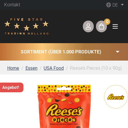
Kontakt
DE
0
SORTIMENT (ÜBER 1.000 PRODUKTE)
Home
Essen
USA Food
Reese’s Pieces (10 x 90g)
Angebot!