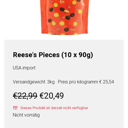
Reese's Pieces (10 x 90g)
USA import
Versandgewicht: 3kg
Preis pro
kilogramm
€ 25,54
Ursprünglicher
Aktueller
€
22,99
€
20,49
Preis
Preis
war:
ist:
Dieses Produkt ist derzeit nicht verfügbar
€22,99
€20,49.
Nicht vorrätig