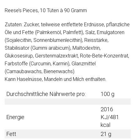
Reese’s Pieces, 10 Tüten à 90 Gramm
Zutaten: Zucker, teilweise entfettete Erdnüsse, pflanzliche
Öle und Fette (Palmkernöl, Palmfett), Salz, Emulgatoren
(Sojalecithin, Sonnenblumenlecithin), Reisstärke,
Stabilisator (Gummi arabicum), Maltodextrin,
Glukosesirup, Gerstenmalzextrakt, Rote-Bete-Konzentrat,
Farbstoffe (Curcumin, Karmin), Glanzmittel
(Carnaubawachs, Bienenwachs).
Kann Haselnüsse, Mandeln und Milch enthalten.
Durchschnittliche Nährwerte pro:
100 g
2016
Energie
KJ/481
kcal
Fett
21 g