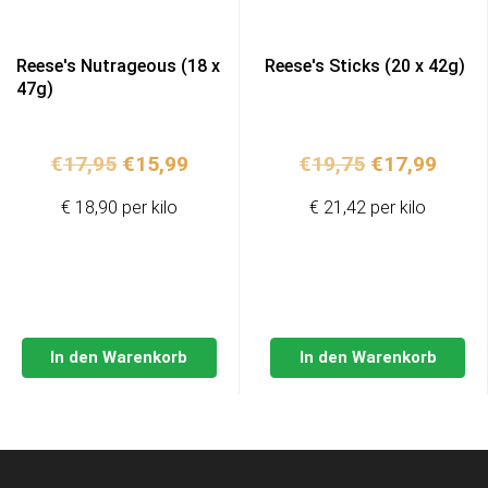
Reese's Nutrageous (18 x
Reese's Sticks (20 x 42g)
47g)
Ursprünglicher
Aktueller
Ursprünglic
Aktue
€
17,95
€
15,99
€
19,75
€
17,99
Preis
Preis
Preis
Preis
€ 18,90 per kilo
€ 21,42 per kilo
war:
ist:
war:
ist:
€17,95
€15,99.
€19,75
€17,9
In den Warenkorb
In den Warenkorb