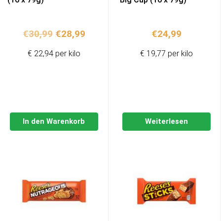
Ursprünglicher
Aktueller
€
30,99
€
28,99
€
24,99
Preis
Preis
€ 22,94 per kilo
€ 19,77 per kilo
war:
ist:
€30,99
€28,99.
In den Warenkorb
Weiterlesen