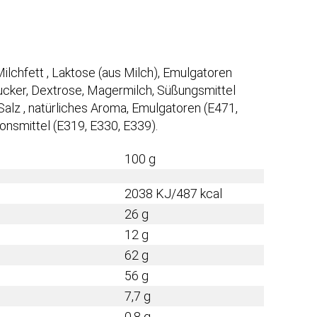
ilchfett , Laktose (aus Milch), Emulgatoren
 Zucker, Dextrose, Magermilch, Süßungsmittel
, Salz , natürliches Aroma, Emulgatoren (E471,
ionsmittel (E319, E330, E339).
100 g
2038 KJ/487 kcal
26 g
12 g
62 g
56 g
7,7 g
0,8 g