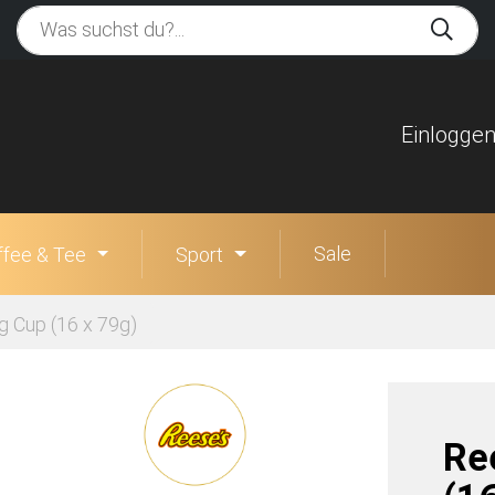
Einlogge
Sale
ffee & Tee
Sport
g Cup (16 x 79g)
Re