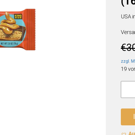
(1
USA i
Versa
€
3
zzgl. M
19 vor
Reese
Caram
Big
Cup
(16
x
79g)
Au
Meng