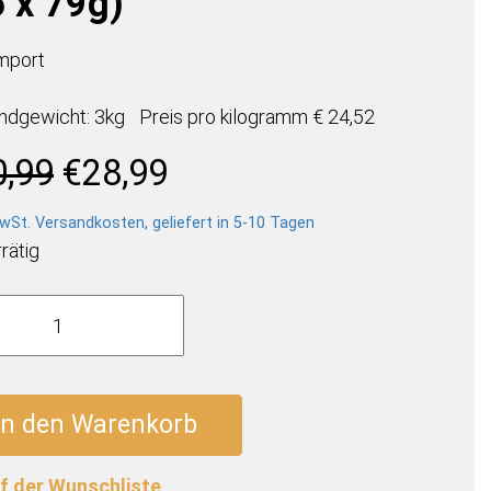
6 x 79g)
mport
ndgewicht: 3kg
Preis pro
kilogramm
€ 24,52
Ursprünglicher
Aktueller
0,99
€
28,99
Preis
Preis
war:
ist:
wSt. Versandkosten, geliefert in 5-10 Tagen
€30,99
€28,99.
rätig
's
el
In den Warenkorb
f der Wunschliste
e