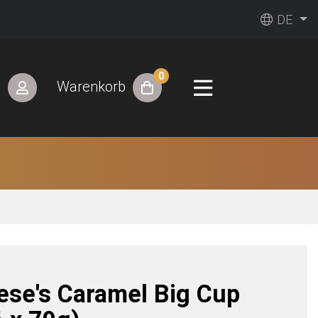
DE
0
n
Warenkorb
ese's Caramel Big Cup