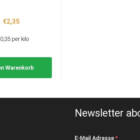
€
2,35
0,35 per kilo
en Warenkorb
Newsletter ab
E-Mail Adresse
*