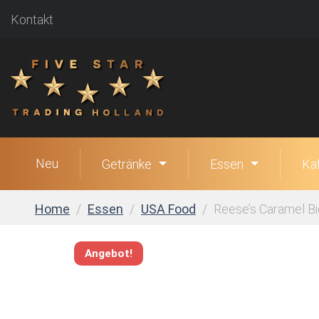
Kontakt
Neu
Getränke
Essen
Ka
Home
Essen
USA Food
Reese’s Caramel Bi
Angebot!