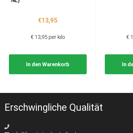
NL)
€
13,95
€ 13,95 per kilo
€ 1
In den Warenkorb
In d
Erschwingliche Qualität