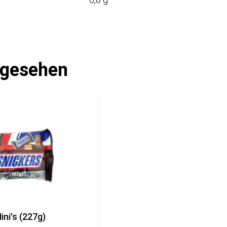
ngesehen
ini's (227g)