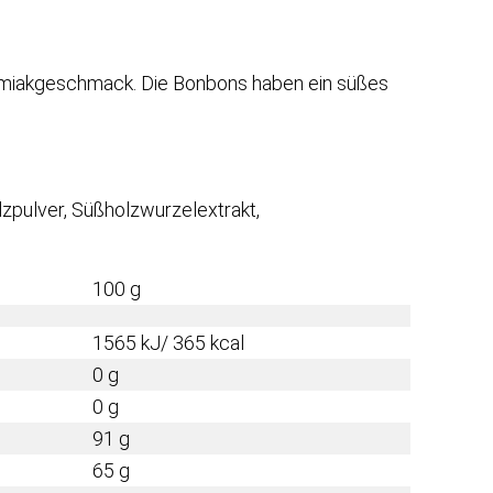
almiakgeschmack. Die Bonbons haben ein süßes
lzpulver, Süßholzwurzelextrakt,
100 g
1565 kJ/ 365 kcal
0 g
0 g
91 g
65 g