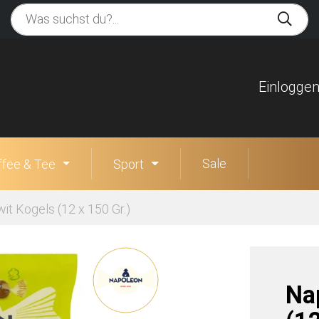
Einlogge
Sale
ffee & Tee
Sport
t Kogels (12 x 150 Gr.)
Na