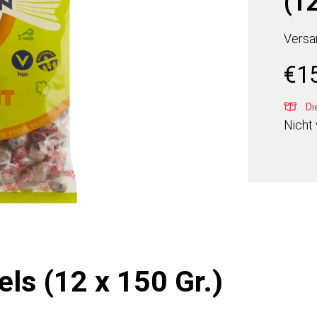
(12
Versa
€
1
Die
Nicht 
ls (12 x 150 Gr.)