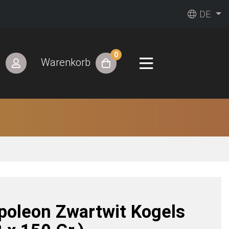
DE
0
n
Warenkorb
poleon Zwartwit Kogels