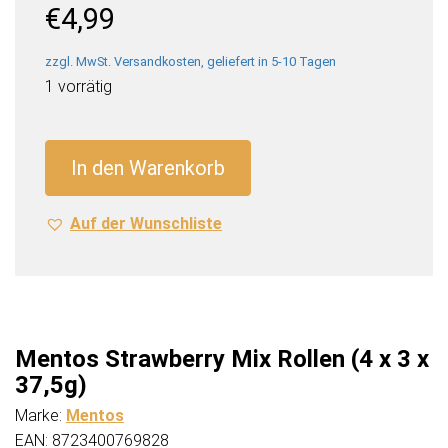
€
4,99
zzgl. MwSt. Versandkosten, geliefert in 5-10 Tagen
1 vorrätig
Mentos
Strawberry
In den Warenkorb
Mix
Rollen
Auf der Wunschliste
(4
x
3
x
37,5g)
Menge
Mentos Strawberry Mix Rollen (4 x 3 x
37,5g)
Marke:
Mentos
EAN: 8723400769828