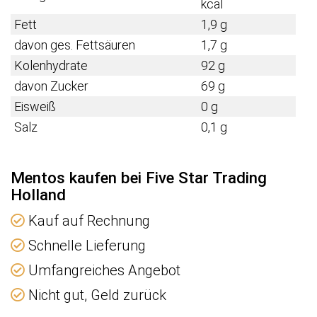
kcal
Fett
1,9 g
davon ges. Fettsäuren
1,7 g
Kolenhydrate
92 g
davon Zucker
69 g
Eisweiß
0 g
Salz
0,1 g
Mentos kaufen bei Five Star Trading
Holland
Kauf auf Rechnung
Schnelle Lieferung
Umfangreiches Angebot
Nicht gut, Geld zurück