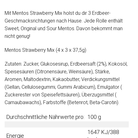
Mit Mentos Strawberry Mix holst du dir 3 Erdbeer-
Geschmacksrichtungen nach Hause. Jede Rolle enthält
Sweet, Original und Sour Mentos. Davon bekommt man
nicht genug!
Mentos Strawberry Mix (4 x 3 x 37,5g)
Zutaten: Zucker, Glukosesirup, Erdbeersaft (2%), Kokosöl,
Speisesäuren (Citronensäure, Weinsäure), Stärke,
Aromen, Maltodextrin, Kakaobutter, Verdickungsmittel
(Gellan, Cellulosegummi, Gummi Arabicum), Emulgator (
Zuckerester von Speisefettsäuren), Überzugsmittel (
Carnaubawachs), Farbstoffe (Betenrot, Beta-Carotin).
Durchschnittliche Nährwerte pro:
100 g
1647 KJ/388
Energie