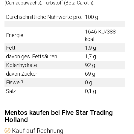
(Carnaubawachs), Farbstoff (Beta-Carotin).
Durchschnittliche Nährwerte pro:
100 g
1646 KJ/388
Energie
kcal
Fett
1,9 g
davon ges. Fettsäuren
1,7 g
Kolenhydrate
92 g
davon Zucker
69 g
Eisweiß
0 g
Salz
0,1 g
Mentos kaufen bei Five Star Trading
Holland
Kauf auf Rechnung