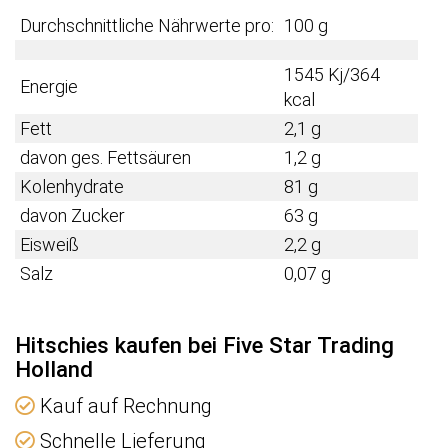
Durchschnittliche Nährwerte pro:
100 g
1545 Kj/364
Energie
kcal
Fett
2,1 g
davon ges. Fettsäuren
1,2 g
Kolenhydrate
81 g
davon Zucker
63 g
Eisweiß
2,2 g
Salz
0,07 g
Hitschies kaufen bei Five Star Trading
Holland
Kauf auf Rechnung
Schnelle Lieferung