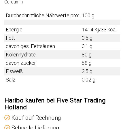
Curcumin
Durchschnittliche Nährwerte pro:
100 g
Energie
1414 Kj/33 kcal
Fett
0,5 g
davon ges. Fettsäuren
0,1 g
Kolenhydrate
80 g
davon Zucker
68 g
Eisweiß
3,5 g
Salz
0,02 g
Haribo kaufen bei Five Star Trading
Holland
Kauf auf Rechnung
Schnelle Lieferung