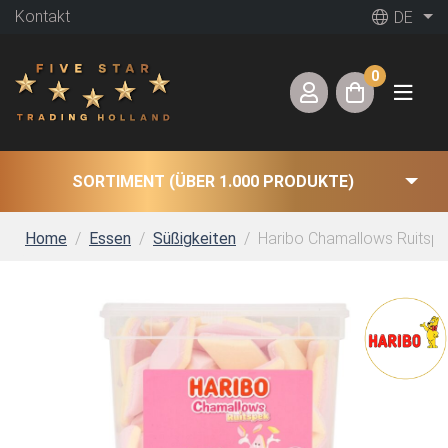
Kontakt
DE
0
SORTIMENT (ÜBER 1.000 PRODUKTE)
Home
Essen
Süßigkeiten
Haribo Chamallows Ruitspe