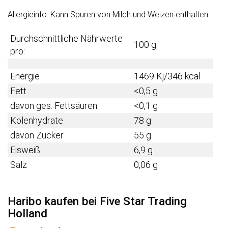
Allergieinfo: Kann Spuren von Milch und Weizen enthalten.
Durchschnittliche Nährwerte
100 g
pro:
Energie
1469 Kj/346 kcal
Fett
<0,5 g
davon ges. Fettsäuren
<0,1 g
Kolenhydrate
78 g
davon Zucker
55 g
Eisweiß
6,9 g
Salz
0,06 g
Haribo kaufen bei Five Star Trading
Holland