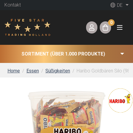
Kontakt
DE
0
SORTIMENT (ÜBER 1.000 PRODUKTE)
Home
Essen
Süßigkeiten
Haribo Goldbären Silo (980 