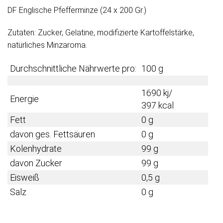
DF Englische Pfefferminze (24 x 200 Gr.)
Zutaten: Zucker, Gelatine, modifizierte Kartoffelstärke,
natürliches Minzaroma.
Durchschnittliche Nährwerte pro:
100 g
1690 kj/
Energie
397 kcal
Fett
0 g
davon ges. Fettsäuren
0 g
Kolenhydrate
99 g
davon Zucker
99 g
Eisweiß
0,5 g
Salz
0 g