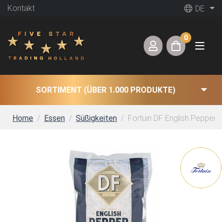
Kontakt
DE
0
SORTIMENT (ÜBER 1.000 PRODUKTE)
Home
Essen
Süßigkeiten
Fortuin DF English Peppermi