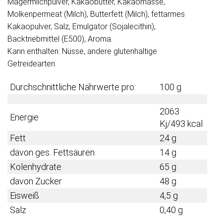
Magermilchpulver, Kakaobutter, Kakaomasse,
Molkenpermeat (Milch), Butterfett (Milch), fettarmes
Kakaopulver, Salz, Emulgator (Sojalecithin),
Backtriebmittel (E500), Aroma.
Kann enthalten: Nüsse, andere glutenhaltige
Getreidearten.
Durchschnittliche Nährwerte pro:
100 g
2063
Energie
Kj/493 kcal
Fett
24 g
davon ges. Fettsäuren
14 g
Kolenhydrate
65 g
davon Zucker
48 g
Eisweiß
4,5 g
Salz
0,40 g