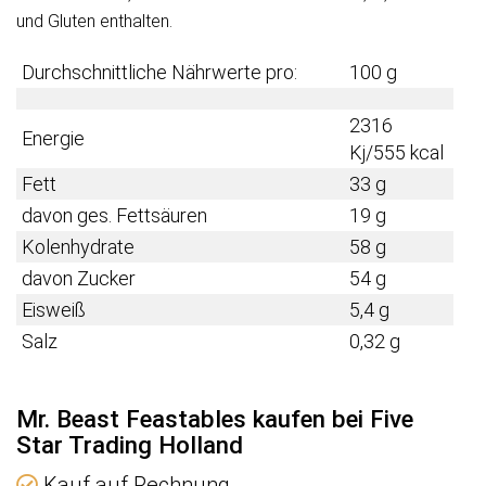
und Gluten enthalten.
Durchschnittliche Nährwerte pro:
100 g
2316
Energie
Kj/555 kcal
Fett
33 g
davon ges. Fettsäuren
19 g
Kolenhydrate
58 g
davon Zucker
54 g
Eisweiß
5,4 g
Salz
0,32 g
Mr. Beast Feastables kaufen bei Five
Star Trading Holland
Kauf auf Rechnung