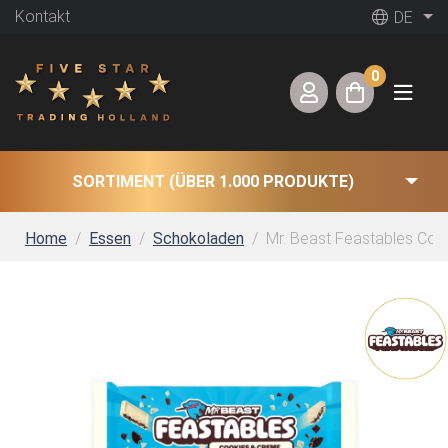
Kontakt
DE
0
SORTIMENT (ÜBER 1.000 PRODUKTE)
Home
Essen
Schokoladen
Mr. Beast Feastables Coo