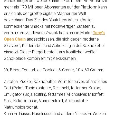
Schokoriegel des weltbekannten YouTubers Mr. Beast. Mit
mehr als 170 Millionen Abonnenten auf der Plattform kann
er sich als der größte digitale Macher der Welt
bezeichnen. Das Ziel des Youtubers ist es, köstlich
schmeckende Snacks mit hochwertigen Zutaten zu
vermarkten. Zu diesem Zweck hat sich die Marke
Tony’s
Open Chain
angeschlossen, die sich gegen moderne
Sklaverei, Kinderarbeit und Abholzung in der Kakaokette
einsetzt. Dieser Riegel besteht aus köstlicher weißer
Schokolade kombiniert mit Kekskrümeln.
Mr. Beast Feastables Cookies & Creme, 10 x 60 Gramm
Zutaten: Zucker, Kakaobutter, Vollmilchpulver, pflanzliches
Fett (Palm), Tapiokastärke, Reismehl, fettarmer Kakao,
Emulgator (Sojalecithin), fettarmes Milchpulver, Milchfett,
Salz, Kakaomasse, Vanilleextrakt, Aromastoffe,
Natriumbicarbonat.
Kann Erdnüsse, Haselnüsse und andere Nüsse, Ei, Weizen