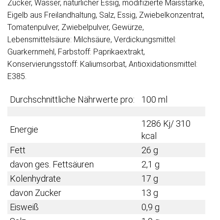
Zucker, Wasser, natürlicher Essig, modifizierte Maisstärke,
Eigelb aus Freilandhaltung, Salz, Essig, Zwiebelkonzentrat,
Tomatenpulver, Zwiebelpulver, Gewürze,
Lebensmittelsäure: Milchsäure, Verdickungsmittel:
Guarkernmehl, Farbstoff: Paprikaextrakt,
Konservierungsstoff: Kaliumsorbat, Antioxidationsmittel:
E385.
Durchschnittliche Nährwerte pro:
100 ml
1286 Kj/ 310
Energie
kcal
Fett
26 g
davon ges. Fettsäuren
2,1 g
Kolenhydrate
17 g
davon Zucker
13 g
Eisweiß
0,9 g