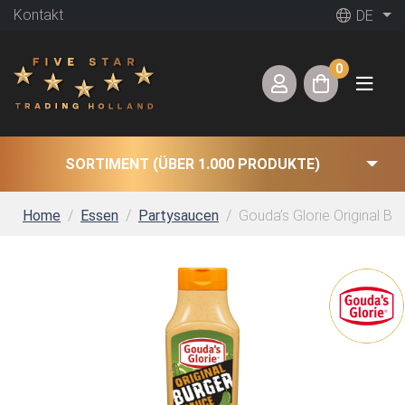
Kontakt
DE
0
SORTIMENT (ÜBER 1.000 PRODUKTE)
Home
Essen
Partysaucen
Gouda’s Glorie Original Bu