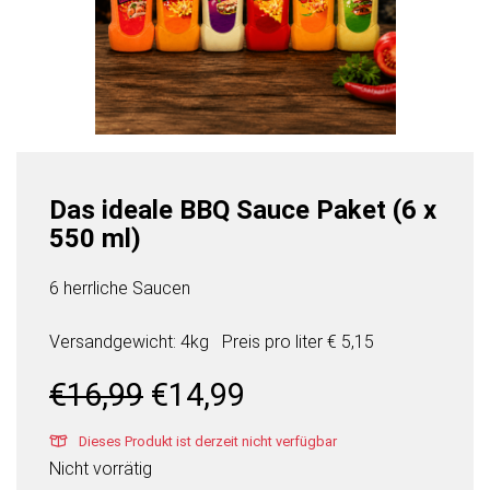
Das ideale BBQ Sauce Paket (6 x
550 ml)
6 herrliche Saucen
Versandgewicht: 4kg
Preis pro
liter
€ 5,15
Ursprünglicher
Aktueller
€
16,99
€
14,99
Preis
Preis
war:
ist:
Dieses Produkt ist derzeit nicht verfügbar
€16,99
€14,99.
Nicht vorrätig