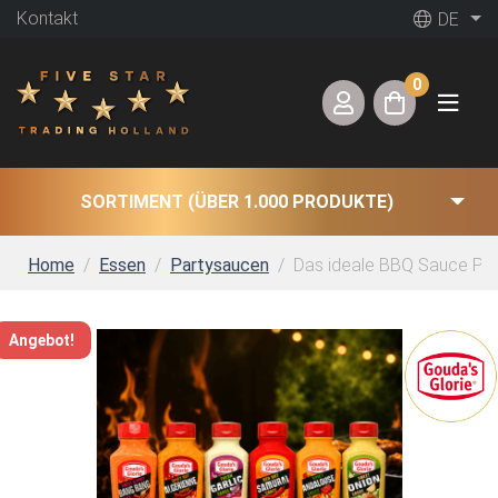
Kontakt
DE
0
SORTIMENT (ÜBER 1.000 PRODUKTE)
Home
Essen
Partysaucen
Das ideale BBQ Sauce Pak
Angebot!