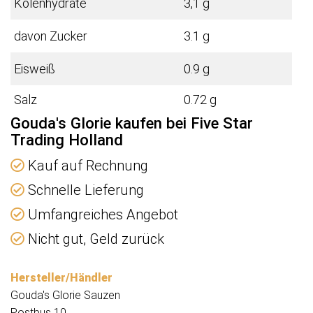
Kolenhydrate
3,1 g
davon Zucker
3.1 g
Eisweiß
0.9 g
Salz
0.72 g
Gouda's Glorie kaufen bei Five Star
Trading Holland
Kauf auf Rechnung
Schnelle Lieferung
Umfangreiches Angebot
Nicht gut, Geld zurück
Hersteller/Händler
Gouda's Glorie Sauzen
Postbus 10