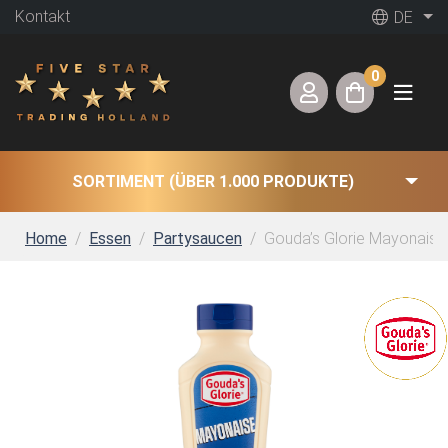
Kontakt
DE
0
SORTIMENT (ÜBER 1.000 PRODUKTE)
Home
Essen
Partysaucen
Gouda’s Glorie Mayonaise 