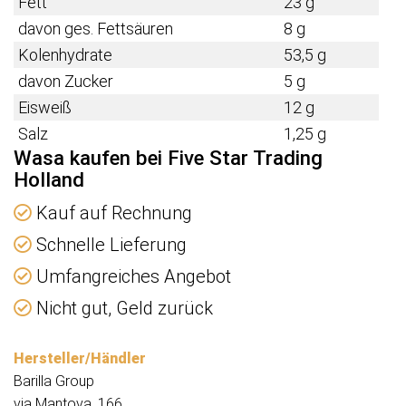
Fett
23 g
davon ges. Fettsäuren
8 g
Kolenhydrate
53,5 g
davon Zucker
5 g
Eisweiß
12 g
Salz
1,25 g
Wasa kaufen bei Five Star Trading
Holland
Kauf auf Rechnung
Schnelle Lieferung
Umfangreiches Angebot
Nicht gut, Geld zurück
Hersteller/Händler
Barilla Group
via Mantova, 166