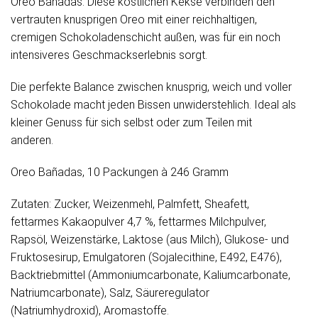
Oreo Bañadas. Diese köstlichen Kekse verbinden den
vertrauten knusprigen Oreo mit einer reichhaltigen,
cremigen Schokoladenschicht außen, was für ein noch
intensiveres Geschmackserlebnis sorgt.
Die perfekte Balance zwischen knusprig, weich und voller
Schokolade macht jeden Bissen unwiderstehlich. Ideal als
kleiner Genuss für sich selbst oder zum Teilen mit
anderen.
Oreo Bañadas, 10 Packungen à 246 Gramm
Zutaten: Zucker, Weizenmehl, Palmfett, Sheafett,
fettarmes Kakaopulver 4,7 %, fettarmes Milchpulver,
Rapsöl, Weizenstärke, Laktose (aus Milch), Glukose- und
Fruktosesirup, Emulgatoren (Sojalecithine, E492, E476),
Backtriebmittel (Ammoniumcarbonate, Kaliumcarbonate,
Natriumcarbonate), Salz, Säureregulator
(Natriumhydroxid), Aromastoffe.