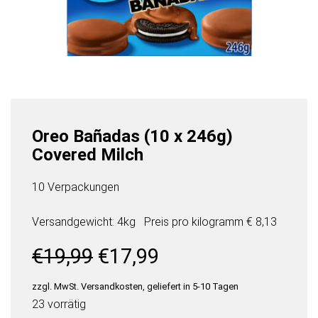
Oreo Bañadas (10 x 246g)
Covered Milch
10 Verpackungen
Versandgewicht: 4kg
Preis pro
kilogramm
€ 8,13
Ursprünglicher
Aktueller
€
19,99
€
17,99
Preis
Preis
war:
ist:
zzgl. MwSt. Versandkosten, geliefert in 5-10 Tagen
€19,99
€17,99.
23 vorrätig