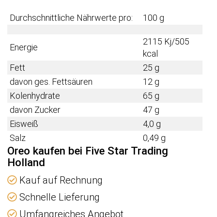
Durchschnittliche Nährwerte pro:
100 g
2115 Kj/505
Energie
kcal
Fett
25 g
davon ges. Fettsäuren
12 g
Kolenhydrate
65 g
davon Zucker
47 g
Eisweiß
4,0 g
Salz
0,49 g
Oreo kaufen bei Five Star Trading
Holland
Kauf auf Rechnung
Schnelle Lieferung
Umfangreiches Angebot