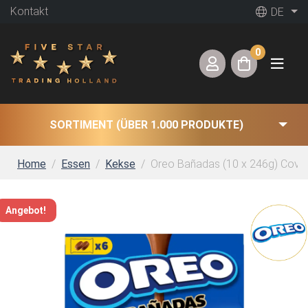
Kontakt
DE
0
SORTIMENT (ÜBER 1.000 PRODUKTE)
Home
Essen
Kekse
Oreo Bañadas (10 x 246g) Cover
Angebot!