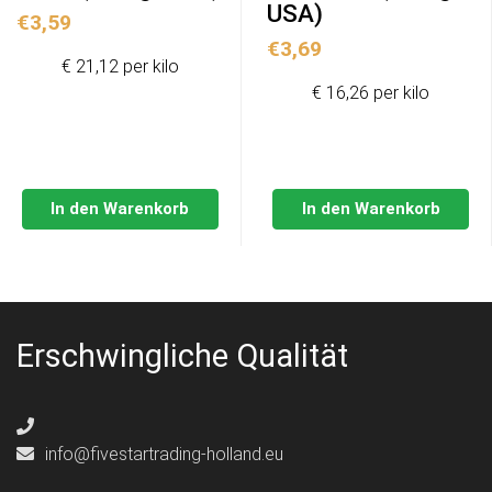
USA)
€
3,59
€
3,69
€ 21,12 per kilo
€ 16,26 per kilo
In den Warenkorb
In den Warenkorb
Erschwingliche Qualität
info@fivestartrading-holland.eu