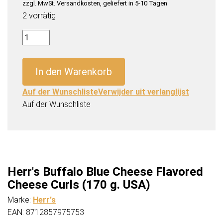
zzgl. MwSt. Versandkosten, geliefert in 5-10 Tagen
2 vorrätig
Herr's
Buffalo
Blue
In den Warenkorb
Cheese
Flavored
Auf der Wunschliste
Verwijder uit verlanglijst
Cheese
Auf der Wunschliste
Curls
(170
g.
USA)
Menge
Herr's Buffalo Blue Cheese Flavored
Cheese Curls (170 g. USA)
Marke:
Herr's
EAN: 8712857975753