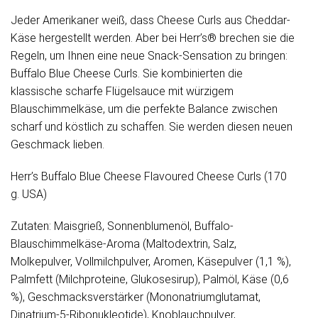
Jeder Amerikaner weiß, dass Cheese Curls aus Cheddar-
Käse hergestellt werden. Aber bei Herr’s® brechen sie die
Regeln, um Ihnen eine neue Snack-Sensation zu bringen:
Buffalo Blue Cheese Curls. Sie kombinierten die
klassische scharfe Flügelsauce mit würzigem
Blauschimmelkäse, um die perfekte Balance zwischen
scharf und köstlich zu schaffen. Sie werden diesen neuen
Geschmack lieben.
Herr’s Buffalo Blue Cheese Flavoured Cheese Curls (170
g. USA)
Zutaten: Maisgrieß, Sonnenblumenöl, Buffalo-
Blauschimmelkäse-Aroma (Maltodextrin, Salz,
Molkepulver, Vollmilchpulver, Aromen, Käsepulver (1,1 %),
Palmfett (Milchproteine, Glukosesirup), Palmöl, Käse (0,6
%), Geschmacksverstärker (Mononatriumglutamat,
Dinatrium-5-Ribonukleotide), Knoblauchpulver,