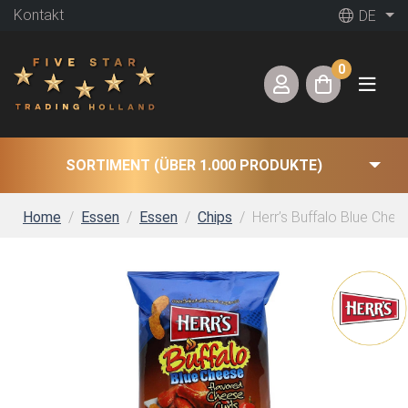
Kontakt
DE
0
SORTIMENT (ÜBER 1.000 PRODUKTE)
Home
Essen
Essen
Chips
Herr’s Buffalo Blue Che