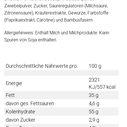
Zwiebelpulver, Zucker, Säureregulatoren (Milchsäure,
Zitronensäure), Kräuterextrakte, Gewürze, Farbstoffe
(Paprikaextrakt, Carotine) und Bambusfasern.
Allergiehinweis: Enthält Milch und Milchprodukte. Kann
Spuren von Soja enthalten.
Durchschnittliche Nährwerte pro:
100 g
2321
Energie
KJ/557 kcal
Fett
35 g
davon ges. Fettsäuren
4,6 g
Kolenhydrate
55 g
davon Zucker
2,9 g