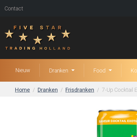
Contact
Nieuw
Dranken
Food
Ko
Home
Dranken
Frisdranken
7-Up Cocktail E