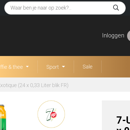
Inloggen
Sale
ffie & thee
Sport
xotique (24 x 0,33 Liter blik FR)
7-