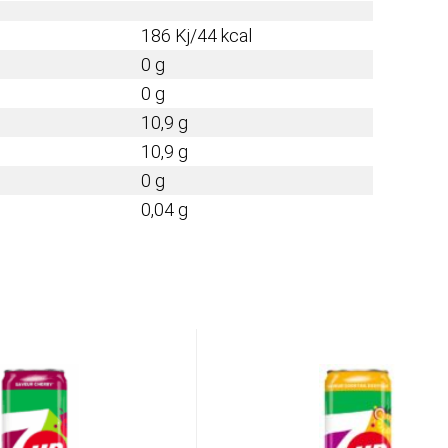
186 Kj/44 kcal
0 g
0 g
10,9 g
10,9 g
0 g
0,04 g