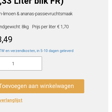
,33 Liter blik FR)
en-limoen & ananas-passievruchtsmaak
ndgewicht: 8kg
Prijs per
liter
€ 1,70
3,49
BTW en verzendkosten, in 5-10 dagen geleverd
il
que
Toevoegen aan winkelwagen
 verlanglijst