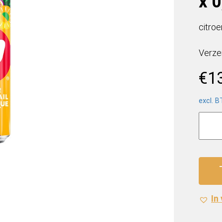
x 0
citro
Verze
€
1
excl. 
7-
Up
Cockta
Exoti
(24
x
0,33
In
Liter
blik