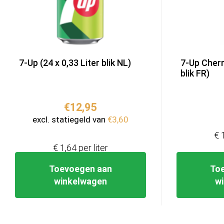
7-Up (24 x 0,33 Liter blik NL)
7-Up Cherry
blik FR)
€
12,95
excl. statiegeld van
€
3,60
€ 
€ 1,64 per liter
Toevoegen aan
To
winkelwagen
w