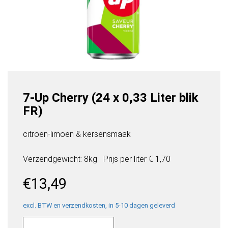
7-Up Cherry (24 x 0,33 Liter blik
FR)
citroen-limoen & kersensmaak
Verzendgewicht: 8kg
Prijs per
liter
€ 1,70
€
13,49
excl. BTW en verzendkosten, in 5-10 dagen geleverd
7-