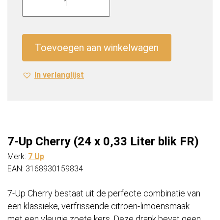
Up
Cherry
(24
x
Toevoegen aan winkelwagen
0,33
Liter
In verlanglijst
blik
FR)
aantal
7-Up Cherry (24 x 0,33 Liter blik FR)
Merk:
7 Up
EAN: 3168930159834
7-Up Cherry bestaat uit de perfecte combinatie van
een klassieke, verfrissende citroen-limoensmaak
met een vleugje zoete kers. Deze drank bevat geen