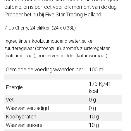
cafeïne, en is perfect voor elk moment van de dag.
Probeer het nu bij Five Star Trading Holland!
7-Up Cherry, 24 blikken (24 x 0,33L).
Ingrediënten: koolzuurhoudend water, suiker,
zuurteregelaar (citroenzuur), aroma’s zuurteregelaar
(natriumcitraat), conserveermiddel (kaliumsorbaat).
Gemiddelde voedingswaarden per:
100 ml
173 Kj/41
Energie
kcal
Vet
0 g
Waarvan verzadigd
0 g
Koolhydraten
10 g
Waarvan suikers
10 g