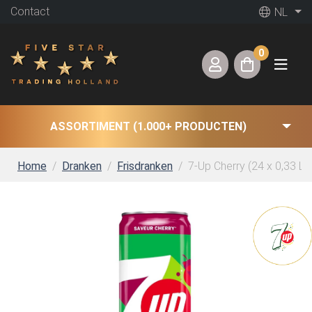
Contact
NL
0
ASSORTIMENT (1.000+ PRODUCTEN)
Home
Dranken
Frisdranken
7-Up Cherry (24 x 0,33 Lit