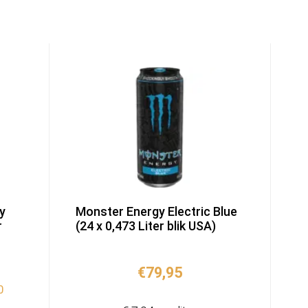
y
Monster Energy Electric Blue
r
(24 x 0,473 Liter blik USA)
kelijke
idige
€
79,95
ijs
0