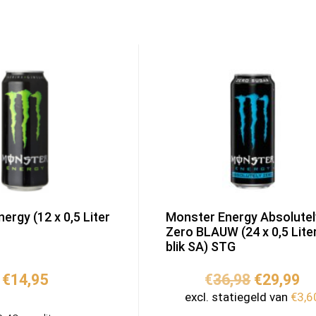
ergy (12 x 0,5 Liter
Monster Energy Absolutel
Zero BLAUW (24 x 0,5 Lite
blik SA) STG
Oorspron
Hu
€
14,95
€
36,98
€
29,99
prijs
pr
excl. statiegeld van
€
3,6
was:
is: