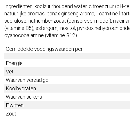
Ingrediënten: koolzuurhoudend water, citroenzuur (pH-regel
natuurlijke aroma’s, panax ginseng-aroma, l-carnitine l-ta
sucralose, natriumbenzoaat (conserveermiddel), niacina
(vitamine B5), estergom, inositol, pyridoxinehydrochloride
cyanocobalamine (vitamine B12).
Gemiddelde voedingswaarden per:
Energie
Vet
Waarvan verzadigd
Koolhydraten
Waarvan suikers
Eiwitten
Zout