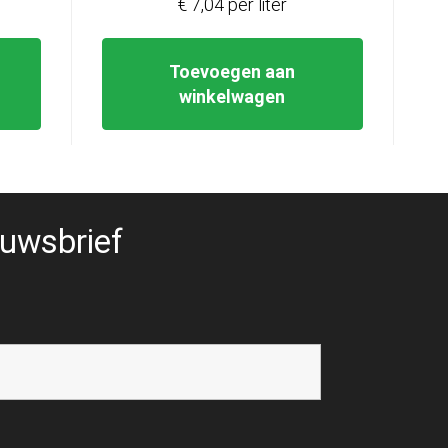
€ 7,04 per liter
9,99.
Toevoegen aan
winkelwagen
uwsbrief