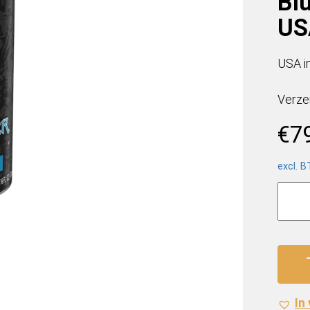
Blu
US
USA i
Verze
€
7
excl. 
Monst
Energ
Electr
Blue
(24
x
0,473
In
Liter