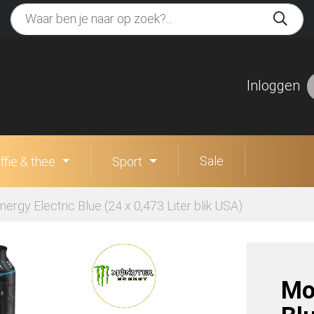
Inloggen
Sale
ffie & thee
Sport
ergy Electric Blue (24 x 0,473 Liter blik USA)
Mo