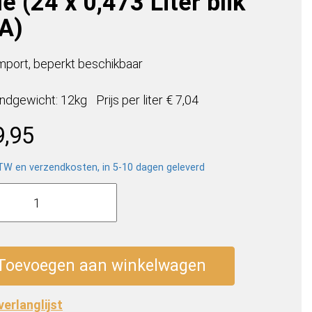
e (24 x 0,473 Liter blik
A)
mport, beperkt beschikbaar
ndgewicht: 12kg
Prijs per
liter
€ 7,04
9,95
BTW en verzendkosten, in 5-10 dagen geleverd
er
y
ic
Toevoegen aan winkelwagen
 verlanglijst