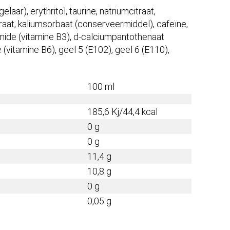
aar), erythritol, taurine, natriumcitraat,
rtraat, kaliumsorbaat (conserveermiddel), cafeïne,
mide (vitamine B3), d-calciumpantothenaat
 (vitamine B6), geel 5 (E102), geel 6 (E110),
100 ml
185,6 Kj/44,4 kcal
0 g
0 g
11,4 g
10,8 g
0 g
0,05 g