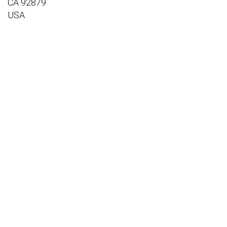
CA 92879
USA