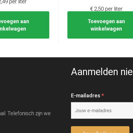
2,49 per liter
€36,98.
€2
€ 2,50 per liter
evoegen aan
Toevoegen aan
inkelwagen
winkelwagen
Aanmelden nie
E-mailadres
*
il. Telefonisch zijn we