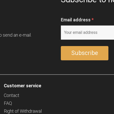
Email address
*
o send an e-mail.
Customer service
Contact
FAQ
Right of Withdrawal