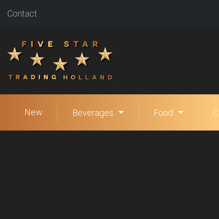
Contact
New
Beverages
Food
C